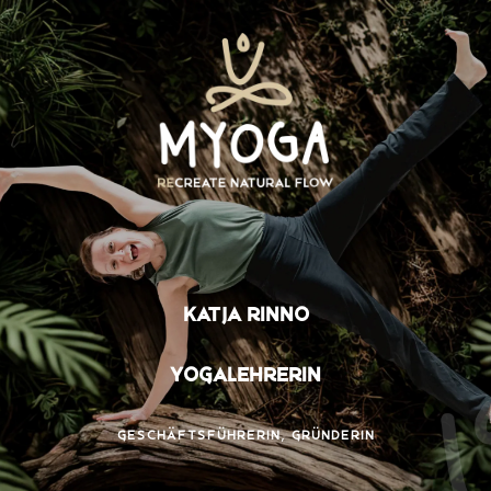
Katja Rinno
Yogalehrerin
Geschäftsführerin, Gründerin