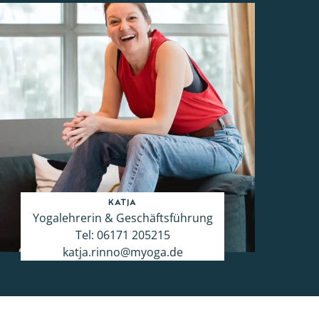
Katja
Yogalehrerin & Geschäftsführung
Tel:
06171 205215
katja.rinno@myoga.de