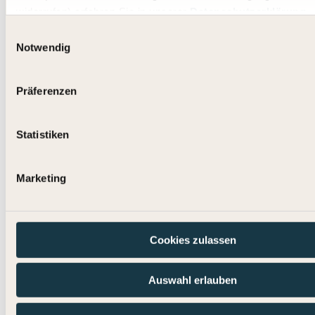
widerrufen) erfahren Sie in unserer
Datenschutzerklärung
Impressum
.
Einwilligungsauswahl
Notwendig
Präferenzen
Statistiken
Marketing
Cookies zulassen
Auswahl erlauben