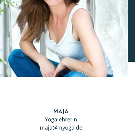
Maja
Yogalehrerin
maja@myoga.de