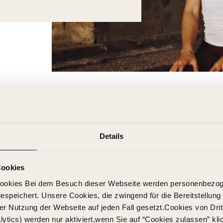
Details
ere Wege geht, Yoga an andere Orte bringt, sich z
Cookies
 und kreativ bleibt. Weil Katja und ich uns schon wä
ookies Bei dem Besuch dieser Webseite werden personenbezoge
 Wir teilen die Freude und Leidenschaft, Yoga weiter
speichert. Unsere Cookies, die zwingend für die Bereitstellun
(Und weil das M so ein schöner Buchstabe ist. 😉)
er Nutzung der Webseite auf jeden Fall gesetzt.Cookies von Drit
tics) werden nur aktiviert,wenn Sie auf “Cookies zulassen” kl