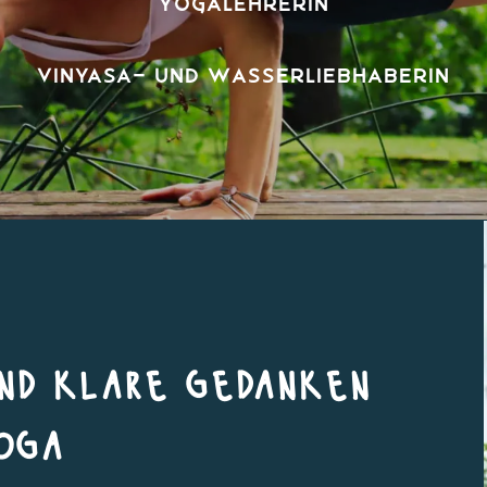
Yogalehrerin
Vinyasa- und Wasserliebhaberin
und klare gedanken
oga