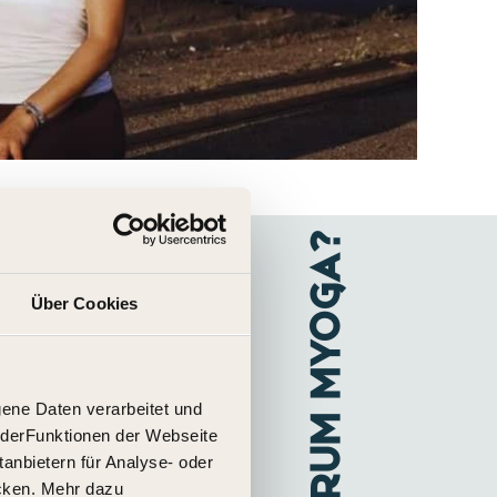
Warum MYOGA?
Über Cookies
usammen mit den
hrend der Ausbildung
ne Daten verarbeitet und
geben zu können.
g derFunktionen der Webseite
tanbietern für Analyse- oder
icken. Mehr dazu