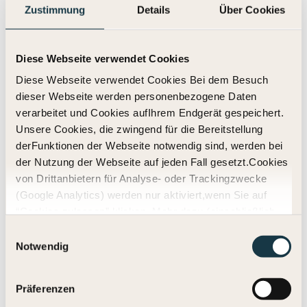
Zustimmung
Details
Über Cookies
Diese Webseite verwendet Cookies
Diese Webseite verwendet Cookies Bei dem Besuch
dieser Webseite werden personenbezogene Daten
verarbeitet und Cookies aufIhrem Endgerät gespeichert.
Unsere Cookies, die zwingend für die Bereitstellung
derFunktionen der Webseite notwendig sind, werden bei
der Nutzung der Webseite auf jeden Fall gesetzt.Cookies
von Drittanbietern für Analyse- oder Trackingzwecke
(Google Analytics) werden nur aktiviert,wenn Sie auf
Maike
“Cookies zulassen” klicken. Mehr dazu (einschließlich
der Möglichkeit,die Einwilligungserklärung zu widerrufen)
Einwilligungsauswahl
erfahren Sie in unserer
Datenschutzerklärung
—
Notwendig
Impressum
.
Präferenzen